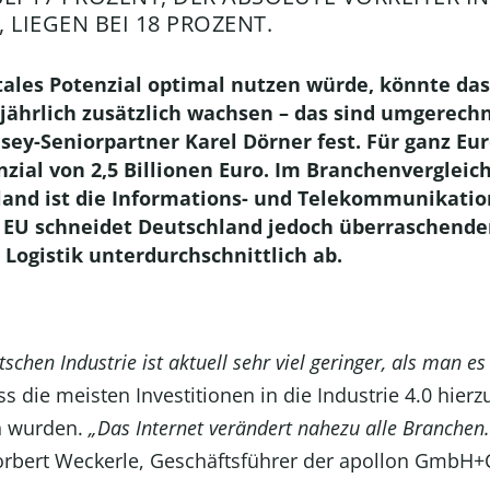
 LIEGEN BEI 18 PROZENT.
ales Potenzial optimal nutzen würde, könnte das
jährlich zusätzlich wachsen – das sind umgerech
nsey-Seniorpartner Karel Dörner fest. Für ganz Eu
ial von 2,5 Billionen Euro. Im Branchenvergleich
hland ist die Informations- und Telekommunikati
zur EU schneidet Deutschland jedoch überraschend
 Logistik unterdurchschnittlich ab.
tschen Industrie ist aktuell sehr viel geringer, als man e
ss die meisten Investitionen in die Industrie 4.0 hier
en wurden.
„Das Internet verändert nahezu alle Branchen. D
Norbert Weckerle, Geschäftsführer der apollon GmbH+