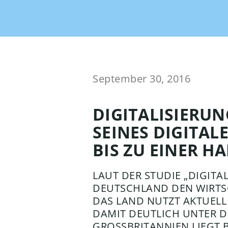
OMN
und Her
Produktinhalte syndizieren
ACCELERATOR
OMN Accelerator ist Deine
Brand Portal
Chann
Out-of-the-Box Lösung
Die int
für einen sofortigen ROI!
alle Ma
September 30, 2016
Workf
DIGITALISIERU
Mana
Conten
SEINES DIGITAL
Automa
BIS ZU EINER H
stärks
über S
LAUT DER STUDIE „DIGITA
DEUTSCHLAND DEN WIRTSC
DAS LAND NUTZT AKTUELL 
DAMIT DEUTLICH UNTER D
GROSSBRITANNIEN LIEGT B