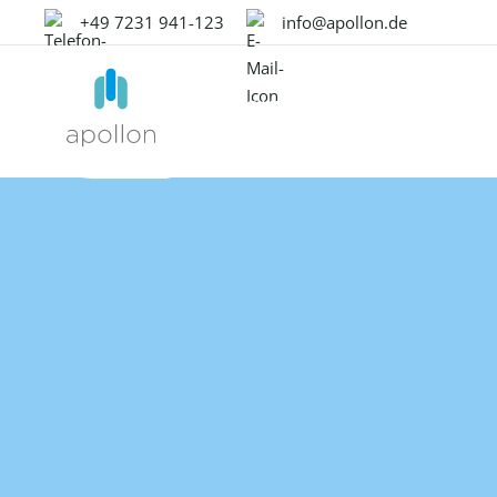
+49 7231 941-123
info@apollon.de
PRODUKTE
LÖSUNGEN
PR
ÜBERBLICK
NACH ANWENDUNGSFALL
OMN MODU
WIS
Product Experience
Produ
Daten Onboarding
Whi
Management
Mana
Produktinhalte anreichern
Suc
Liefer nicht nur ein
Das fü
Produkt. Liefer ein
Schaff
Media & Content Produktion
Pod
hervorragendes
Kunden
Produkterlebnis mit
Übersetzung & Lokalisierung
unserer All-in-One-
Digita
Lösung!
Mana
Datenqualität
Das be