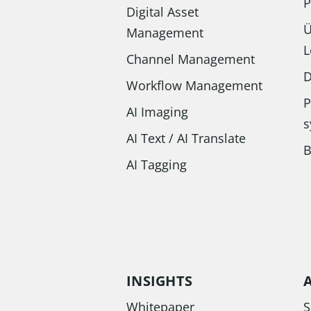
P
Digital Asset
Ü
Management
L
Channel Management
D
Workflow Management
P
AI Imaging
s
AI Text / AI Translate
B
AI Tagging
INSIGHTS
Whitepaper
S