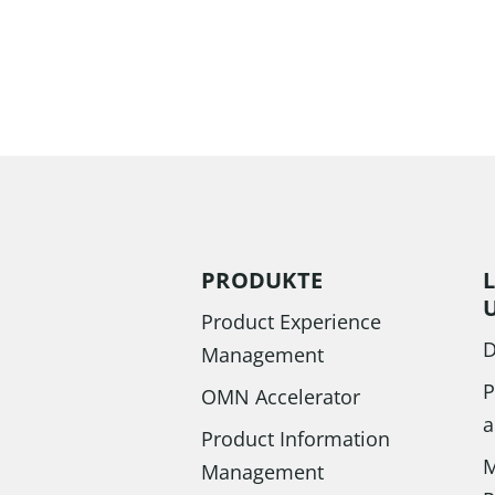
PRODUKTE
Product Experience
D
Management
P
OMN Accelerator
a
Product Information
M
Management