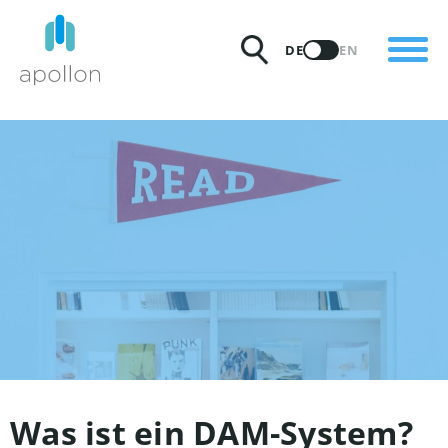
PRODUKTE
DE
EN
LÖSUNGEN
PREISE
INSIGHTS
PARTNER
WARUM APOLLON
Was ist ein DAM-System?