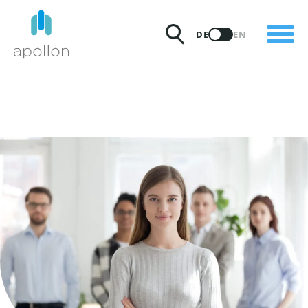
PRODUKTE
DE
EN
LÖSUNGEN
PREISE
INSIGHTS
PARTNER
WARUM APOLLON