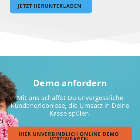
JETZT HERUNTERLADEN
Demo anfordern
Mit uns schaffst Du unvergessliche
Kundenerlebnisse, die Umsatz in Deine
Kasse spülen.
HIER UNVERBINDLICH ONLINE DEMO
VEREINBAREN