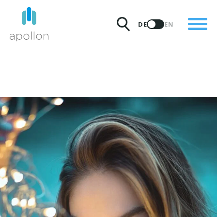
PRODUKTE
DE
EN
LÖSUNGEN
PREISE
INSIGHTS
PARTNER
WARUM APOLLON