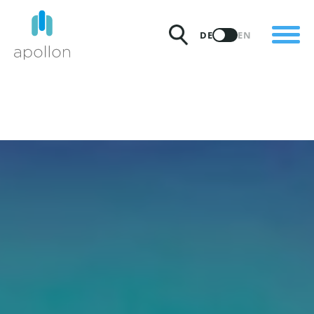
PRODUKTE
DE
EN
LÖSUNGEN
PREISE
INSIGHTS
PARTNER
WARUM APOLLON