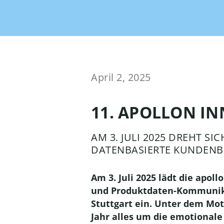
OMN
und Her
Produktinhalte syndizieren
ACCELERATOR
OMN Accelerator ist Deine
Brand Portal
Chann
Out-of-the-Box Lösung
Die int
für einen sofortigen ROI!
alle Ma
April 2, 2025
Workf
11. APOLLON I
Mana
Conten
Automa
AM 3. JULI 2025 DREHT 
stärks
DATENBASIERTE KUNDEN
über S
Am 3. Juli 2025 lädt die apo
und Produktdaten-Kommunikat
Stuttgart ein. Unter dem Mot
Jahr alles um die emotional