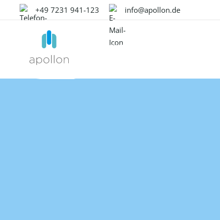
+49 7231 941-123
info@apollon.de
PRODUKTE
LÖSUNGEN
PR
ÜBERBLICK
NACH ANWENDUNGSFALL
OMN MODU
WIS
Product Experience
Produ
Daten Onboarding
Whi
Management
Mana
Produktinhalte anreichern
Suc
Liefer nicht nur ein
Das fü
Produkt. Liefer ein
Schaff
Media & Content Produktion
Pod
hervorragendes
Kunden
Produkterlebnis mit
Übersetzung & Lokalisierung
unserer All-in-One-
Digita
Lösung!
Mana
Datenqualität
Das be