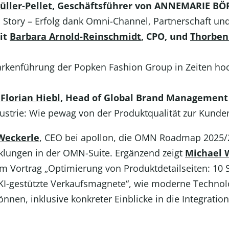
üller-Pellet
, Geschäftsführer von ANNEMARIE B
ory – Erfolg dank Omni-Channel, Partnerschaft und 
it
Barbara Arnold-Reinschmidt
, CPO, und
Thorben
arkenführung der Popken Fashion Group in Zeiten ho
t
Florian Hiebl
, Head of Global Brand Management
strie: Wie pewag von der Produktqualität zur Kunden
Weckerle
, CEO bei apollon, die OMN Roadmap 2025/2
lungen in der OMN-Suite. Ergänzend zeigt
Michael W
m Vortrag „Optimierung von Produktdetailseiten: 10 
KI-gestützte Verkaufsmagnete“, wie moderne Technolo
nnen, inklusive konkreter Einblicke in die Integrati