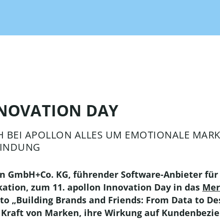
steller!
Supplier
von Texten oder die
Das sind Deine Vorteile als
Übersetzung handelt!
Partner!
el Management
elligente Lösung für
AI Tagging
rketingkanäle!
Spare Zeit und lasse die KI
das Taggen Deiner Bilder
übernehmen!
low
NNOVATION DAY
gement
t und Marketing
Integrationen
tisierung mit der
SICH BEI APOLLON ALLES UM EMOTIONALE M
Integriere jedes System dank
ten Workflow Engine
BINDUNG
offener Schnittstellen!
ystemgrenzen hinweg!
llon GmbH+Co. KG, führender Software-Anbieter f
ion, zum 11. apollon Innovation Day in das
Mer
Plug-Ins
to „Building Brands and Friends: From Data to Des
Mit unseren Plug-Ins wird
e Kraft von Marken, ihre Wirkung auf Kundenbezi
OMN noch individueller!