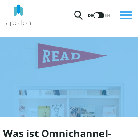
PRODUKTE
DE
EN
LÖSUNGEN
PREISE
INSIGHTS
PARTNER
WARUM APOLLON
Was ist Omnichannel-